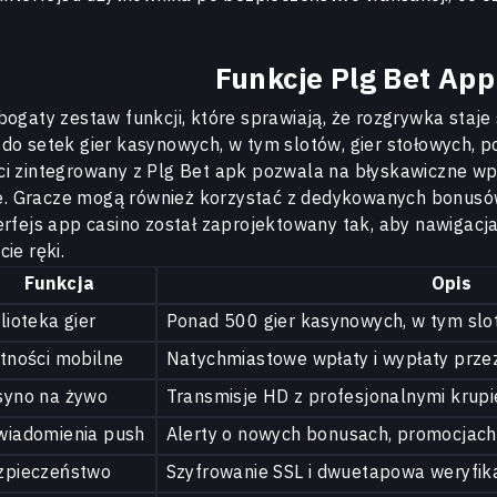
Funkcje Plg Bet App
bogaty zestaw funkcji, które sprawiają, że rozgrywka staje 
 do setek gier kasynowych, w tym slotów, gier stołowych, 
ci zintegrowany z Plg Bet apk pozwala na błyskawiczne wp
. Gracze mogą również korzystać z dedykowanych bonusów
erfejs app casino został zaprojektowany tak, aby nawigacja 
ie ręki.
Funkcja
Opis
lioteka gier
Ponad 500 gier kasynowych, w tym sloty
tności mobilne
Natychmiastowe wpłaty i wypłaty przez 
syno na żywo
Transmisje HD z profesjonalnymi krupi
wiadomienia push
Alerty o nowych bonusach, promocjach
zpieczeństwo
Szyfrowanie SSL i dwuetapowa weryfik