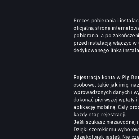
Proces pobierania i instala
oficjalną stronę internetow
pobierania, a po zakończeni
przed instalacją włączyć w 
dedykowanego linka instala
Rejestracja konta w Plg B
osobowe, takie jak imię, n
wprowadzonych danych i wys
dokonać pierwszej wpłaty i 
aplikację mobilną. Cały pro
każdy etap rejestracji.
Jeśli szukasz niezawodnej i
Dzięki szerokiemu wyborowi
gdziekolwiek jesteś. Nie cz