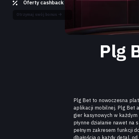
Oferty cashback
Otrzymaj swój bonus
Plg 
Plg Bet to nowoczesna plat
aplikacji mobilnej. Plg Bet
gier kasynowych w każdym mi
płynne działanie nawet na 
pełnym zakresem funkcji do
dbałością o każdy detal, od