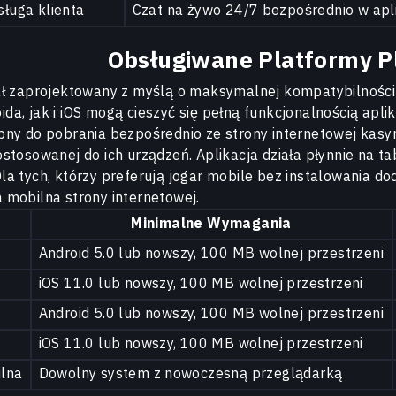
ługa klienta
Czat na żywo 24/7 bezpośrednio w apli
Obsługiwane Platformy P
ał zaprojektowany z myślą o maksymalnej kompatybilności 
a, jak i iOS mogą cieszyć się pełną funkcjonalnością aplik
pny do pobrania bezpośrednio ze strony internetowej kasy
stosowanej do ich urządzeń. Aplikacja działa płynnie na ta
la tych, którzy preferują jogar mobile bez instalowania 
 mobilna strony internetowej.
Minimalne Wymagania
Android 5.0 lub nowszy, 100 MB wolnej przestrzeni
iOS 11.0 lub nowszy, 100 MB wolnej przestrzeni
Android 5.0 lub nowszy, 100 MB wolnej przestrzeni
iOS 11.0 lub nowszy, 100 MB wolnej przestrzeni
ilna
Dowolny system z nowoczesną przeglądarką