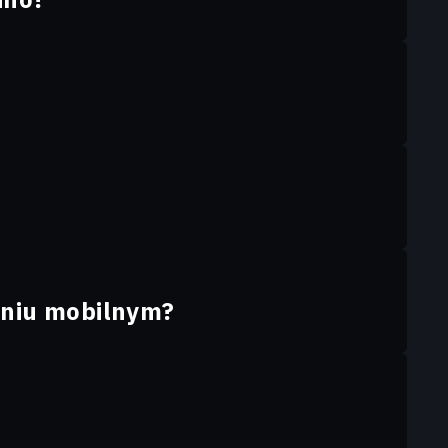
ino?
eniu mobilnym?