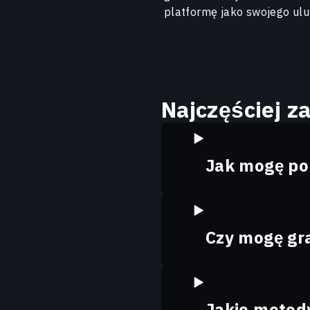
platformę jako swojego ulu
Najczęściej z
Jak mogę pob
Czy mogę gr