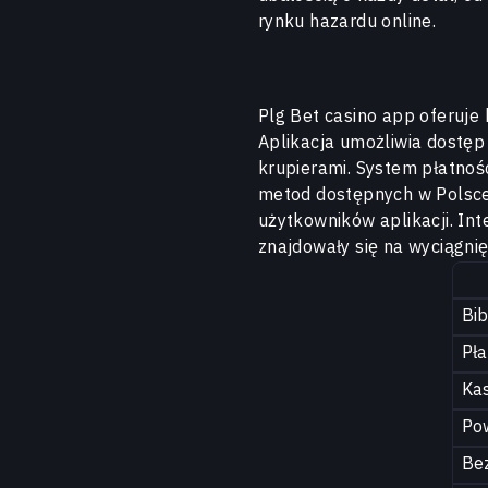
rynku hazardu online.
Plg Bet casino app oferuje 
Aplikacja umożliwia dostęp
krupierami. System płatnoś
metod dostępnych w Polsce
użytkowników aplikacji. Int
znajdowały się na wyciągnięc
Bib
Pła
Ka
Po
Be