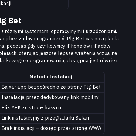
kacji
lg Bet
z różnymi systemami operacyjnymi i urządzeniami.
acji bez żadnych ograniczeń. Plg Bet casino apk dla
na, podczas gdy użytkownicy iPhone’ów i iPadów
bletach, oferując jeszcze lepsze wrażenia wizualne
dodatkowego oprogramowania, dostępna jest również
Metoda Instalacji
Baixar app bezpośrednio ze strony Plg Bet
Instalacja przez dedykowany link mobilny
Plik APK ze strony kasyna
Link instalacyjny z przeglądarki Safari
Brak instalacji – dostęp przez stronę WWW