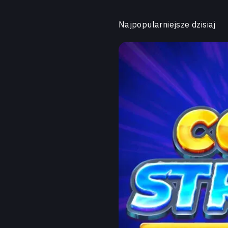
Najpopularniejsze dzisiaj