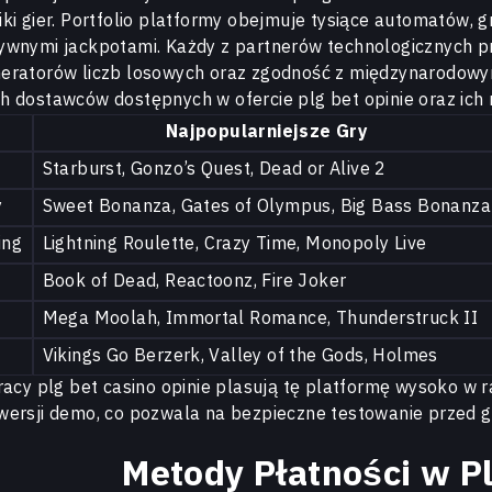
ki gier. Portfolio platformy obejmuje tysiące automatów, 
ywnymi jackpotami. Każdy z partnerów technologicznych prz
eratorów liczb losowych oraz zgodność z międzynarodowymi
 dostawców dostępnych w ofercie plg bet opinie oraz ich n
Najpopularniejsze Gry
Starburst, Gonzo’s Quest, Dead or Alive 2
y
Sweet Bonanza, Gates of Olympus, Big Bass Bonanza
ing
Lightning Roulette, Crazy Time, Monopoly Live
Book of Dead, Reactoonz, Fire Joker
Mega Moolah, Immortal Romance, Thunderstruck II
Vikings Go Berzerk, Valley of the Gods, Holmes
racy plg bet casino opinie plasują tę platformę wysoko w 
wersji demo, co pozwala na bezpieczne testowanie przed g
Metody Płatności w P