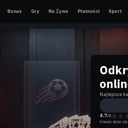
Bonus
Gry
Na Żywo
Płatności
Sport
Odkr
onlin
Najlepsze ka
4.7
/
5
PONAD 8000 GR