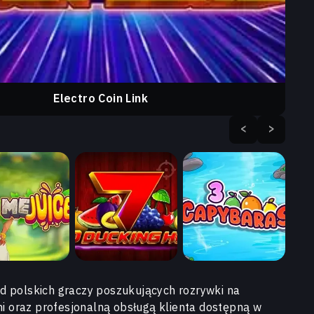
Electro Coin Link
<
>
d polskich graczy poszukujących rozrywki na
ay now
Play now
mi oraz profesjonalną obsługą klienta dostępną w