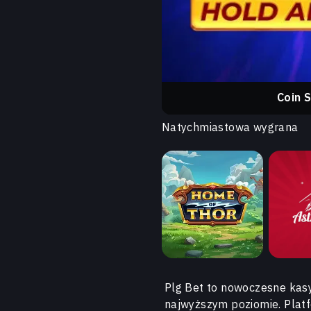
Coin S
Natychmiastowa wygrana
Play now
Plg Bet to nowoczesne kasy
Play
najwyższym poziomie. Platf