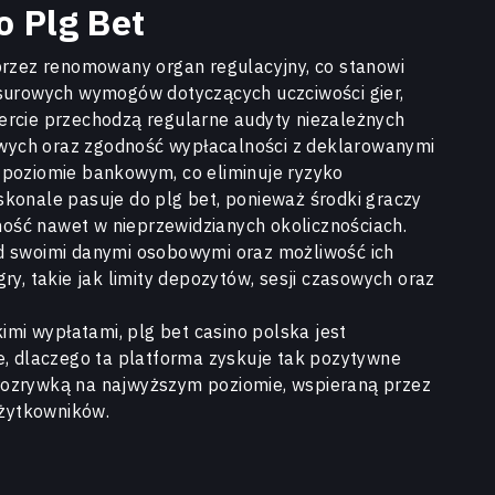
o Plg Bet
przez renomowany organ regulacyjny, co stanowi
 surowych wymogów dotyczących uczciwości gier,
ercie przechodzą regularne audyty niezależnych
sowych oraz zgodność wypłacalności z deklarowanymi
 poziomie bankowym, co eliminuje ryzyko
oskonale pasuje do plg bet, ponieważ środki graczy
ość nawet w nieprzewidzianych okolicznościach.
d swoimi danymi osobowymi oraz możliwość ich
y, takie jak limity depozytów, sesji czasowych oraz
imi wypłatami, plg bet casino polska jest
e, dlaczego ta platforma zyskuje tak pozytywne
lną rozrywką na najwyższym poziomie, wspieraną przez
żytkowników.