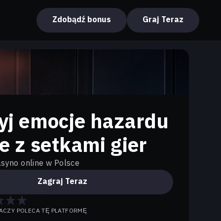
Zdobądź bonus
Graj Teraz
yj emocje hazardu
e z setkami gier
syno online w Polsce
Zagraj Teraz
ACZY POLECA TĘ PLATFORMĘ