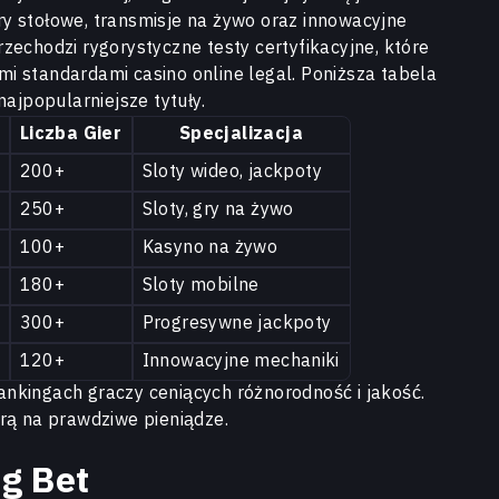
gry stołowe, transmisje na żywo oraz innowacyjne
echodzi rygorystyczne testy certyfikacyjne, które
 standardami casino online legal. Poniższa tabela
ajpopularniejsze tytuły.
Liczba Gier
Specjalizacja
200+
Sloty wideo, jackpoty
250+
Sloty, gry na żywo
100+
Kasyno na żywo
180+
Sloty mobilne
300+
Progresywne jackpoty
120+
Innowacyjne mechaniki
rankingach graczy ceniących różnorodność i jakość.
rą na prawdziwe pieniądze.
lg Bet