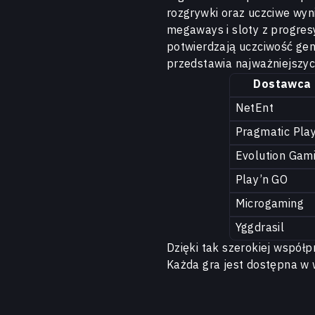
rozgrywki oraz uczciwe wyni
megaways i sloty z progres
potwierdzają uczciwość gen
przedstawia najważniejszych
Dostawca
NetEnt
Pragmatic Pla
Evolution Gam
Play’n GO
Microgaming
Yggdrasil
Dzięki tak szerokiej współp
Każda gra jest dostępna w 